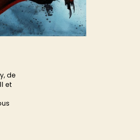
y, de
l et
ous