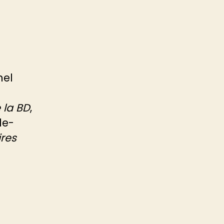
hel
 la BD
,
le-
res