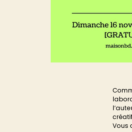
Comme
labora
l’aute
créati
Vous 