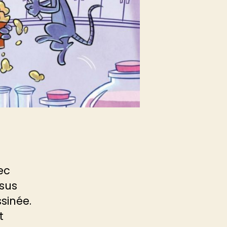
ec
ssus
sinée.
t