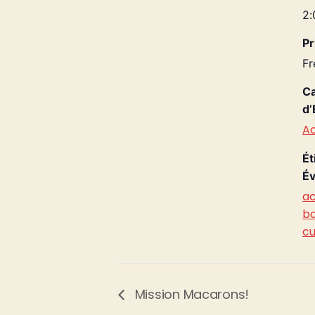
2:
Pr
Fr
Ca
d’
Ac
Ét
Év
ac
ba
cu
Mission Macarons!