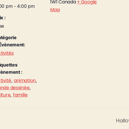
1W1
Canada
+ Google
00 pm - 4:00 pm
Map
ix :
ee
tégorie
Évènement:
tivités
iquettes
ènement :
tivité
animation
,
,
nde dessinée
,
lture
famille
,
Hallo