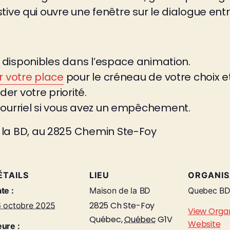
festive qui ouvre une fenêtre sur le dialogue en
es disponibles dans l’espace animation.
r votre place
pour le créneau de votre choix et
der votre priorité.
courriel si vous avez un empêchement.
 la BD, au 2825 Chemin Ste-Foy
ÉTAILS
LIEU
ORGANI
te :
Maison de la BD
Quebec B
2825 Ch Ste-Foy
 octobre 2025
View Orga
Québec
,
Québec
G1V
Website
ure :