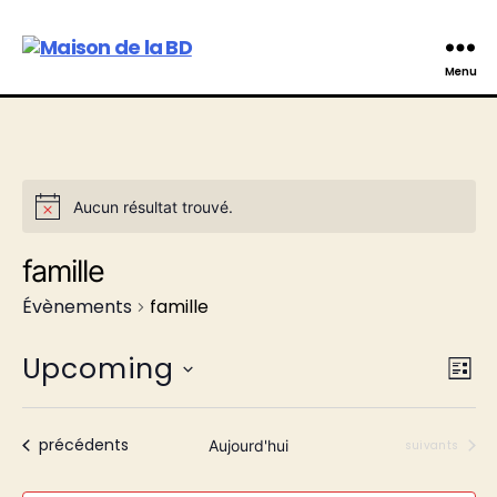
Maison
Menu
de
la
BD
Aucun résultat trouvé.
N
o
t
famille
i
c
Évènements
famille
e
Upcoming
V
É
L
C
v
i
i
h
s
è
o
Évènements
précédents
Aujourd'hui
Évènements
suivants
e
i
t
n
s