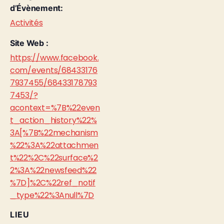
d’Évènement:
Activités
Site Web :
https://www.facebook.
com/events/68433176
7937455/68433178793
7453/?
acontext=%7B%22even
t_action_history%22%
3A[%7B%22mechanism
%22%3A%22attachmen
t%22%2C%22surface%2
2%3A%22newsfeed%22
%7D]%2C%22ref_notif
_type%22%3Anull%7D
LIEU