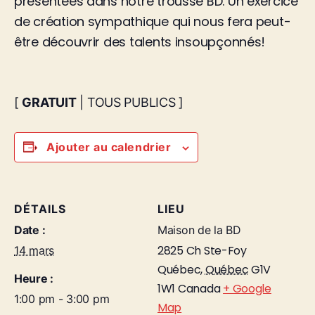
présentées dans notre trousse BD. Un exercice
de création sympathique qui nous fera peut-
être découvrir des talents insoupçonnés!
[
GRATUIT
| TOUS PUBLICS ]
Ajouter au calendrier
DÉTAILS
LIEU
Date :
Maison de la BD
2825 Ch Ste-Foy
14 mars
Québec
,
Québec
G1V
Heure :
1W1
Canada
+ Google
1:00 pm - 3:00 pm
Map