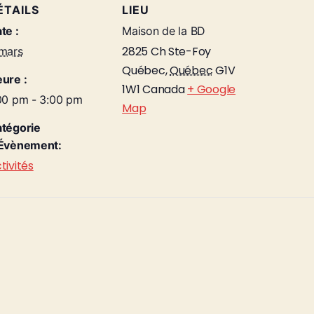
ÉTAILS
LIEU
te :
Maison de la BD
2825 Ch Ste-Foy
mars
Québec
,
Québec
G1V
ure :
1W1
Canada
+ Google
00 pm - 3:00 pm
Map
tégorie
Évènement:
tivités