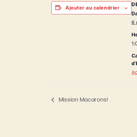
D
Ajouter au calendrier
Da
6 
He
1:
Ca
d’
Ac
Mission Macarons!