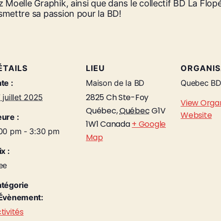
 Moelle Graphik, ainsi que dans le collectif BD La Flopée
smettre sa passion pour la BD!
ÉTAILS
LIEU
ORGANI
te :
Maison de la BD
Quebec B
2825 Ch Ste-Foy
 juillet 2025
View Orga
Québec
,
Québec
G1V
Website
ure :
1W1
Canada
+ Google
00 pm - 3:30 pm
Map
ix :
ee
tégorie
Évènement:
tivités