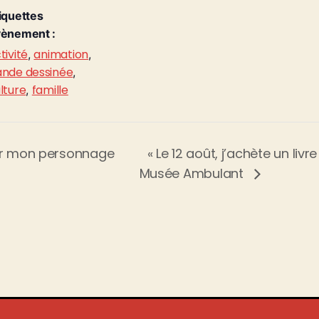
iquettes
ènement :
tivité
animation
,
,
nde dessinée
,
lture
famille
,
ner mon personnage
« Le 12 août, j’achète un liv
Musée Ambulant