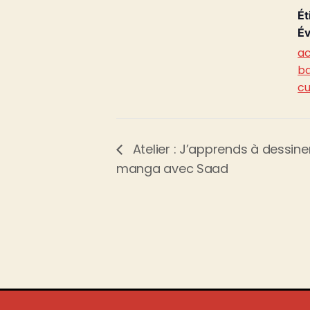
Ét
Év
ac
ba
cu
Atelier : J’apprends à dessi
manga avec Saad