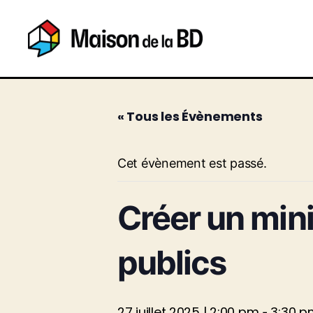
Maison
de
la
BD
« Tous les Évènements
Cet évènement est passé.
Créer un mini
publics
27 juillet 2025 | 2:00 pm
3:30 p
-