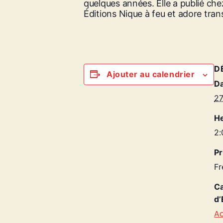
quelques années. Elle a publié chez
Éditions Nique à feu et adore tran
D
Ajouter au calendrier
Da
27
He
2:
Pr
Fr
Ca
d’
Ac